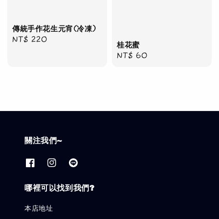
傳統手作花生元宵(冷凍)
Regular
NT$ 220
桂花蜜
price
Regular
NT$ 60
price
關注我們~
哪裡可以找到我們?
本店地址