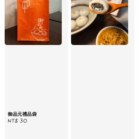
御品元禮品袋
Regular
NT$ 30
price